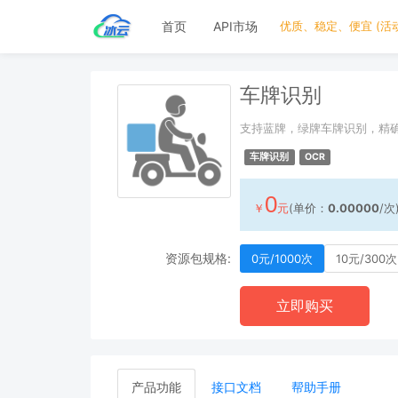
首页
API市场
优质、稳定、便宜 (活
车牌识别
支持蓝牌，绿牌车牌识别，精
车牌识别
OCR
0
￥
元
(单价：
0.00000
/次
资源包规格:
0元/1000次
10元/300次
立即购买
产品功能
接口文档
帮助手册